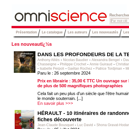
Recherche
אסיוול
2
Présentation
Le catalogue
Les auteurs
Les nouveautés
Les
מג
Les nouveautï¿½s
DANS LES PROFONDEURS DE LA T
-
-
-
Anthony Alliès
Nicolas Baudier
Alexandra Bengel
Dav
-
-
-
Chasseigne
Philippe Crochet
Annie Guiraud
Christia
-
-
-
-
Isabelle Perpoli
Gaétan Rochez
Patrice Tordjman
M
Paru le : 26 septembre 2024
Prix en librairie : 35,00 € TTC Un ouvrage sur 
de plus de 500 magnifiques photographies
Cela fait un peu plus d’un siècle que l’être humai
le monde souterrain. [...]
En savoir plus >>>
HÉRAULT - 10 itinéraires de randonné
fiches découverte
-
-
Jean-Claude Bousquet
Luc David
Shona Gravat-Hoda