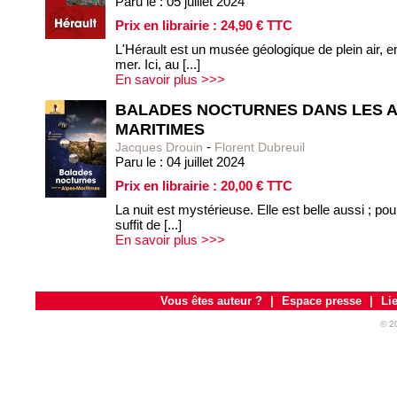
Paru le : 05 juillet 2024
Prix en librairie : 24,90 € TTC
L'Hérault est un musée géologique de plein air, e
mer. Ici, au [...]
En savoir plus >>>
BALADES NOCTURNES DANS LES A
MARITIMES
-
Jacques Drouin
Florent Dubreuil
Paru le : 04 juillet 2024
Prix en librairie : 20,00 € TTC
La nuit est mystérieuse. Elle est belle aussi ; pou
suffit de [...]
En savoir plus >>>
https://www.omniscience.fr/apoquel-pharmacie-pfz.php
https://www.omniscience.fr/berberine-pharmacie-pfz.php
Vous êtes auteur ?
|
Espace presse
|
Li
https://www.omniscience.fr/finasteride-pharmacie-pfz.php
https://www.omniscience.fr/glutathion-pharmacie-pfz.php
© 2
https://www.omniscience.fr/melatonine-pharmacie-pfz.php
https://www.omniscience.fr/paralyoc-pharmacie-pfz.php
https://www.omniscience.fr/vetoryl-pharmacie-pfz.php
https://www.omniscience.fr/zinc-pharmacie-pfz.php