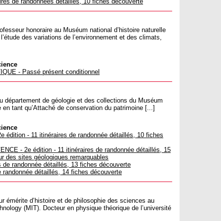
res de randonnées détaillés, 10 fiches découverte
ofesseur honoraire au Muséum national d’histoire naturelle
s l’étude des variations de l’environnement et des climats,
cience
UE - Passé présent conditionnel
u département de géologie et des collections du Muséum
e en tant qu’Attaché de conservation du patrimoine [...]
cience
tion - 11 itinéraires de randonnée détaillés, 10 fiches
- 2e édition - 11 itinéraires de randonnée détaillés, 15
sur des sites géologiques remarquables
 de randonnée détaillés, 13 fiches découverte
 randonnée détaillés, 14 fiches découverte
r émérite d’histoire et de philosophie des sciences au
ology (MIT). Docteur en physique théorique de l’université