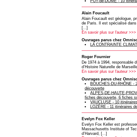
PUY-de-DÔME - 10 itinérai
Alain Foucault
Alain Foucault est géologue, pr
de Paris. Il est spécialisé dan
[...]
En savoir plus sur l'auteur >>>
Ouvrages parus chez Omnis
LA CONTRAINTE CLIMATIQ
Roger Fournier
De 1974 à 1994, responsable d
d’Histoire Naturelle de Marseill
En savoir plus sur l'auteur >>>
Ouvrages parus chez Omnis
BOUCHES-DU-RHÔNE - 2e édi
découverte
ALPES-DE-HAUTE-PROVENCE 
fiches découverte, 6 fiches 
VAUCLUSE - 10 itinéraires
LOZÈRE - 11 itinéraires de
Evelyn Fox Keller
Evelyn Fox Keller est professeu
Massachusetts Institute of Techn
d’Harvard, [...]