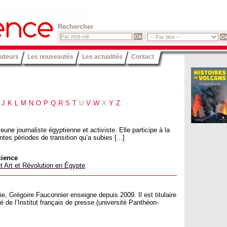
Rechercher
uteurs
Les nouveautés
Les actualités
Contact
J
K
L
M
N
O
P
Q
R
S
T
U
V
W
X
Y
Z
ne journaliste égyptienne et activiste. Elle participe à la
ntes périodes de transition qu’a subies [...]
cience
 Art et Révolution en Égypte
, Grégoire Fauconnier enseigne depuis 2009. Il est titulaire
ômé de l’Institut français de presse (université Panthéon-