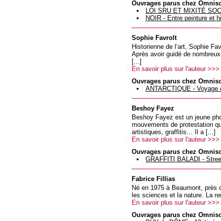
Ouvrages parus chez Omnis
LOI SRU ET MIXITÉ SOCIA
NOIR - Entre peinture et hi
Sophie Favrolt
Historienne de l’art, Sophie Fa
Après avoir guidé de nombreux
[...]
En savoir plus sur l'auteur >>>
Ouvrages parus chez Omnis
ANTARCTIQUE - Voyage e
Beshoy Fayez
Beshoy Fayez est un jeune phot
mouvements de protestation qui
artistiques, graffitis… Il a [...]
En savoir plus sur l'auteur >>>
Ouvrages parus chez Omnis
GRAFFITI BALADI - Street
Fabrice Fillias
Né en 1975 à Beaumont, près d
les sciences et la nature. La re
En savoir plus sur l'auteur >>>
Ouvrages parus chez Omnis