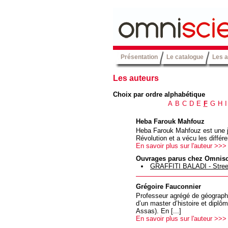
Présentation
Le catalogue
Les a
Les auteurs
Choix par ordre alphabétique
A
B
C
D
E
F
G
H
I
Heba Farouk Mahfouz
Heba Farouk Mahfouz est une jeu
Révolution et a vécu les différe
En savoir plus sur l'auteur >>>
Ouvrages parus chez Omnis
GRAFFITI BALADI - Street
Grégoire Fauconnier
Professeur agrégé de géographie
d’un master d’histoire et dipl
Assas). En [...]
En savoir plus sur l'auteur >>>