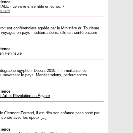
cience
LE - Le vivre ensemble en échec ?
stoire
vrolt est conférencière agréée par le Ministère du Tourisme.
 voyages en pays méditerranéens, elle est conférencière
cience
n Péninsule
ographe égyptien. Depuis 2010, il immortalise les
 traversent le pays. Manifestations, performances
cience
 Art et Révolution en Égypte
e Clermont-Ferrand, il est dès son enfance passionné par
ncontre avec les époux [...]
cience